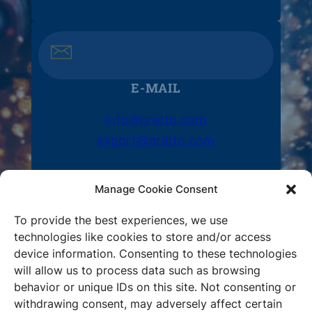
E-MAIL
info@pratto.com
export@pratto.com
Manage Cookie Consent
To provide the best experiences, we use
technologies like cookies to store and/or access
ADRESSE
device information. Consenting to these technologies
will allow us to process data such as browsing
Thesi Kontita Inoi,
behavior or unique IDs on this site. Not consenting or
Schimatari, 32009, Grèce
withdrawing consent, may adversely affect certain