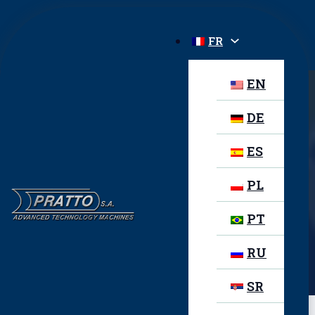
FR
EN
DE
STARWELD PO
ES
PL
PT
PRODUIT PRÉCÉDENT
Starweld PE
RU
PRODUIT SUIVANT
Starweld PO-AIT
SR