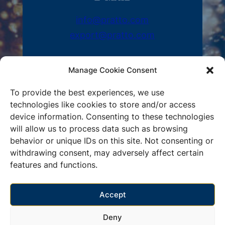
info@pratto.com
export@pratto.com
Manage Cookie Consent
To provide the best experiences, we use
technologies like cookies to store and/or access
ADRES
device information. Consenting to these technologies
will allow us to process data such as browsing
Thesi Kontita Inoi,
behavior or unique IDs on this site. Not consenting or
Schimatari, 32009, Grecja
withdrawing consent, may adversely affect certain
features and functions.
Accept
Reg Number: 044633307000
Deny
Privacy Policy
Cookie Policy