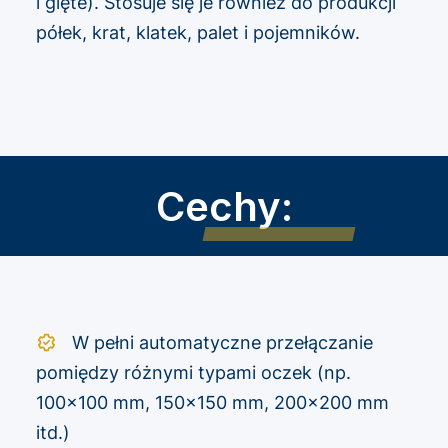
i gięte). Stosuje się je również do produkcji
półek, krat, klatek, palet i pojemników.
Cechy:
W pełni automatyczne przełączanie
pomiędzy różnymi typami oczek (np.
100×100 mm, 150×150 mm, 200×200 mm
itd.)