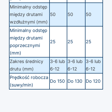
Minimalny odstęp
między drutami
50
50
50
wzdłużnymi (mm)
Minimalny odstęp
między drutami
25
25
25
poprzecznymi
(mm)
Zakres średnicy
3-6 lub
3-6 lub
3-6 lub
drutu (mm)
6-12
6-12
6-12
Prędkość robocza
Do 150
Do 130
Do 120
(suwy/min)