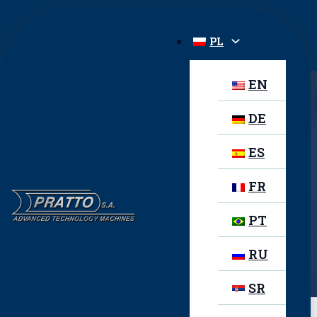
PL
EN
DE
STARWELD PO-AIT
ES
FR
PT
POPRZEDNI PRODUKT
Starweld PO
RU
NASTĘPNY PRODUKT
Starweld POH
SR