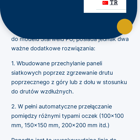
TR
Model Pratto Starweld PO-AIT jest podobny
do modelu Starweld PO, posiada jednak dwa
ważne dodatkowe rozwiązania:
1. Wbudowane przechylanie paneli
siatkowych poprzez zgrzewanie drutu
poprzecznego z góry lub z dołu w stosunku
do drutów wzdłużnych.
2. W pełni automatyczne przełączanie
pomiędzy różnymi typami oczek (100×100
mm, 150×150 mm, 200×200 mm itd.)