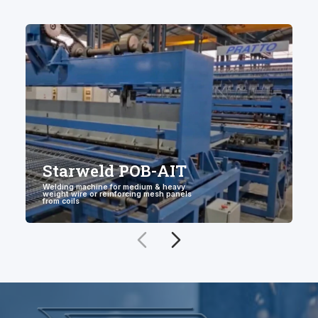
Starweld POB-AIT
Welding machine for medium & heavy
Z
weight wire or reinforcing mesh panels
S
from coils
Ś