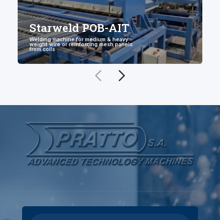
Starweld POB-AIT
Welding machine for medium & heavy
weight wire or reinforcing mesh panels
from coils
С