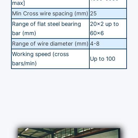
max]
Min Cross wire spacing (mm)
25
Range of flat steel bearing
20×2 up to
bar (mm)
60×6
Range of wire diameter (mm)
4-8
Working speed (cross
Up to 100
bars/min)