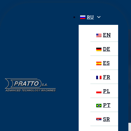
RU
EN
DE
STARWELD GR
ES
FR
PL
ПРЕДЫДУЩИЙ ПРОДУКТ
Starweld PCB-FA
PT
СЛЕДУЮЩИЙ ПРОДУКТ
Starweld PO-FX
SR