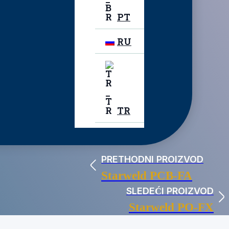
PT
RU
TR
PRETHODNI PROIZVOD
Starweld PCB-FA
SLEDEĆI PROIZVOD
Starweld PO-FX