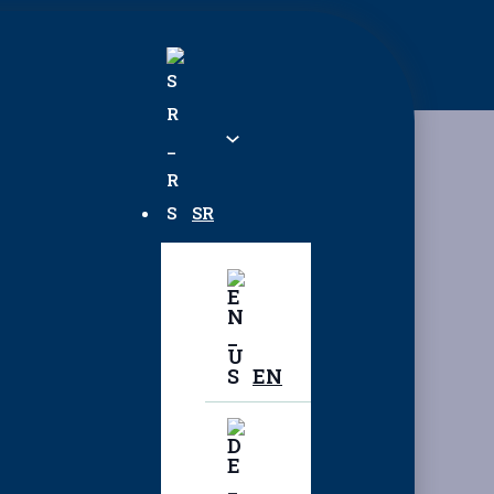
SR
EN