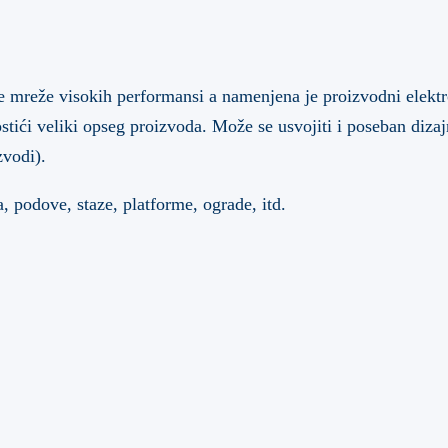
mreže visokih performansi a namenjena je proizvodni elektro
ići veliki opseg proizvoda. Može se usvojiti i poseban diza
zvodi).
a, podove, staze, platforme, ograde, itd.