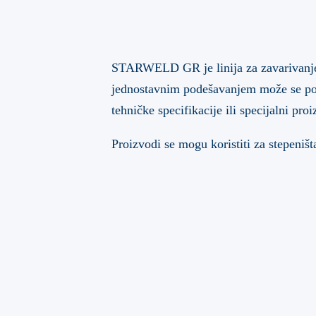
STARWELD GR je linija za zavarivanje 
jednostavnim podešavanjem može se post
tehničke specifikacije ili specijalni proi
Proizvodi se mogu koristiti za stepeništ