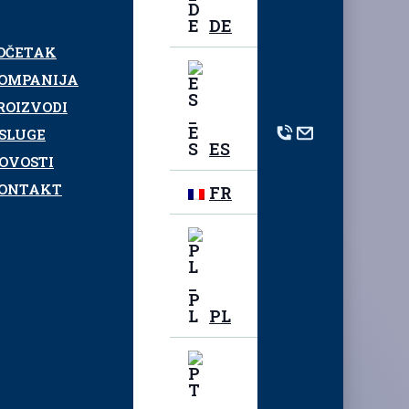
DE
OČETAK
OMPANIJA
ROIZVODI
SLUGE
ES
OVOSTI
ONTAKT
FR
PL